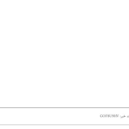
 خبر: GOF8U9HV