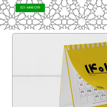
سردبیر: وحید فعال پاکدهی
021-44461299
تاریخ امروز :
۱۴۰۵/۰۵/۱۶