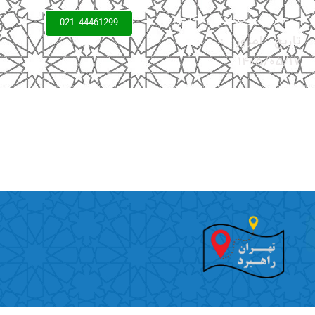
سردبیر: وحید فعال پاکدهی
021-44461299
تاریخ امروز :
۱۴۰۵/۰۵/۱۷