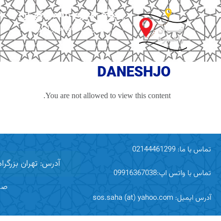
پایگاه خبری راهبردتهران
پیگیری و انجام امور اداری
DANESHJO
You are not allowed to view this content.
تماس با ما: 02144461299
آدرس: تهران بزرگراه اشرفی اصفهانی
تماس با واتس اپ:09916367038
صر
آدرس ایمیل: sos.saha (at) yahoo.com