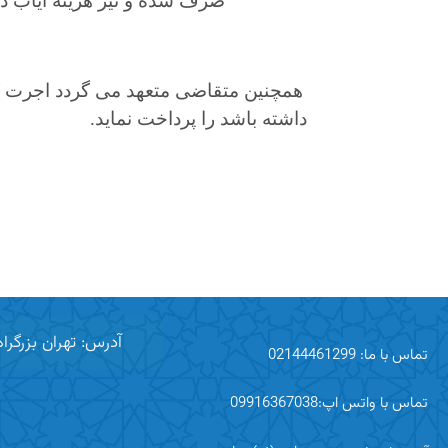
ﺻﺮف ﺷﺪه و ﻧﯿﺰ ﻫﺰﯾﻨﻪ اﯾﺎب ذﻫ
ﻫﻤﭽﻨﯿﻦ ﻣﺘﻘﺎﺿﯽ ﻣﺘﻌﻬﺪ ﻣﯽ ﮔﺮدد اﺟﺮت ﮐﺎ
داﺷﺘﻪ ﺑﺎﺷﺪ را ﭘﺮداﺧﺖ ﻧﻤﺎﯾﺪ.
آدرس: تهران بزرگراه اشرفی اصفهانی
تماس با ما: 02144461299
تماس با واتس اپ:09916367038