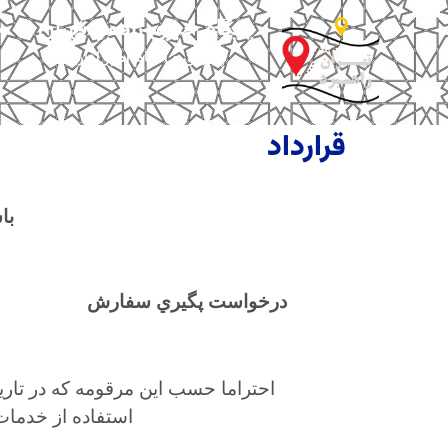
پایگاه خبری راهبردتهران
پیگیری و انجام امور اداری
قرارداد
ﺑﺎ
درﺧﻮاﺳﺖ ﭘﮕﯿﺮي ﺳﻔﺎرش
اﺣﺘﺮاﻣﺎ ﺣﺴﺐ اﯾﻦ ﻣﺮﻗﻮﻣﻪ ﮐﻪ در ﺗﺎرﯾ
اﺳﺘﻔﺎده از ﺧﺪﻣﺎت 