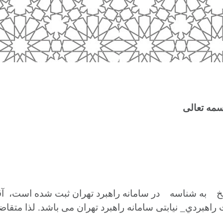
ﺳﻤﻪ ﺗﻌﺎﻟﯽ
ﺦ
ﺑﻪ ﺷﻨﺎﺳﻪ
در ﺳﺎﻣﺎﻧﻪ راﻫﺒﺮد ﺗﻬﺮان ﺛﺒﺖ ﺷﺪه اﺳﺖ،
آﻗ
راﻫﺒﺮدي_ ﻧﯿﺎﺑﺘﯽ ﺳﺎﻣﺎﻧﻪ راﻫﺒﺮد ﺗﻬﺮان ﻣﯽ ﺑﺎﺷﺪ. ﻟﺬا ﻣﺘﻘﺎﺿ