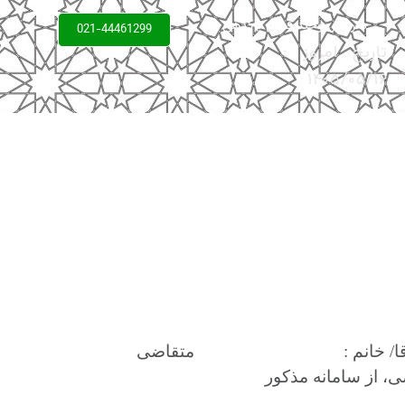
سردبیر: وحید فعال پاکدهی
021-44461299
تاریخ امروز :
۱۴۰۵/۰۵/۱۶
ﺎ/ ﺧﺎﻧﻢ :
ﻣﺘﻘﺎﺿﯽ
ﯽ، از ﺳﺎﻣﺎﻧﻪ ﻣﺬﮐﻮر